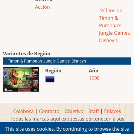
Acción
Vídeos de
Timon &
Pumbaa's
Jungle Games,
Disney's
Variantes de Región
Timon & Pumbaa's Jungle Games, Disney's
Región
Año
1998
Colabora
|
Contacto
|
Objetivo
|
Staff
|
Enlaces
Todas las marcas aquí expuestas pertenecen a sus
respectivos y legítimos dueños
This site uses cookies. By continuing to browse the site
Idea, página, contenidos y diseños creados por
Marty