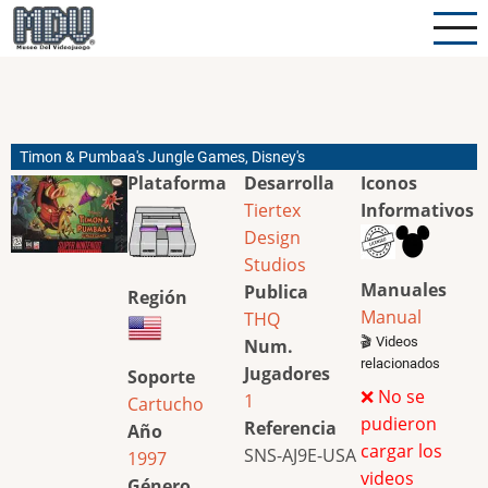
Pasar
al
contenido
principal
Timon & Pumbaa's Jungle Games, Disney's
Plataforma
Desarrolla
Iconos
Tiertex
Informativos
Design
Studios
Manuales
Publica
Región
Manual
THQ
🎬 Videos
Num.
relacionados
Jugadores
Soporte
❌ No se
1
Cartucho
pudieron
Referencia
Año
cargar los
SNS-AJ9E-USA
1997
videos
Género