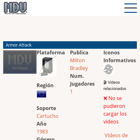
Pasar
al
contenido
principal
Armor Attack
Plataforma
Publica
Iconos
Milton
Informativos
Bradley
Num.
🎬 Videos
Jugadores
Región
relacionados
1
❌ No se
pudieron
Soporte
cargar los
Cartucho
videos
Año
1983
Vídeos de
Género