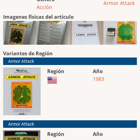
Armor Attack
Acción
Imagenes físicas del artículo
Variantes de Región
Armor Attack
Región
Año
1983
Armor Attack
Región
Año