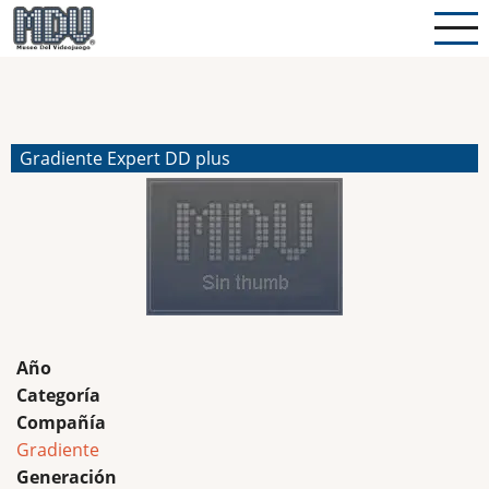
Pasar
al
contenido
principal
Gradiente Expert DD plus
Año
Categoría
Compañía
Gradiente
Generación