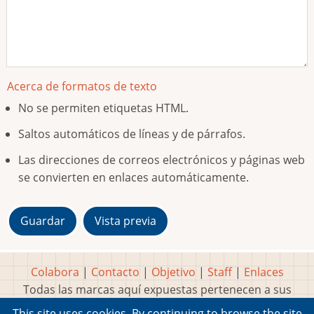
Acerca de formatos de texto
No se permiten etiquetas HTML.
Saltos automáticos de líneas y de párrafos.
Las direcciones de correos electrónicos y páginas web
se convierten en enlaces automáticamente.
Colabora
|
Contacto
|
Objetivo
|
Staff
|
Enlaces
Todas las marcas aquí expuestas pertenecen a sus
respectivos y legítimos dueños
This site uses cookies. By continuing to browse the site