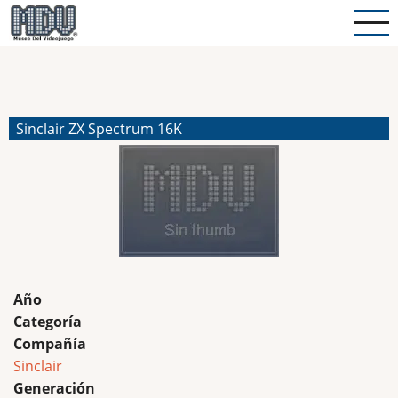
Pasar
al
contenido
principal
Sinclair ZX Spectrum 16K
Año
Categoría
Compañía
Sinclair
Generación