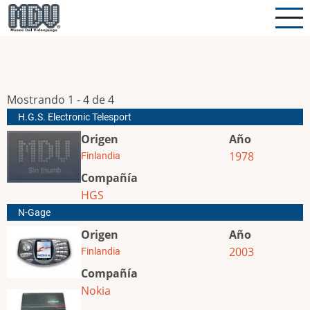
Pasar
al
contenido
principal
Mostrando 1 - 4 de 4
H.G.S. Electronic Telesport
Origen
Año
1978
Finlandia
Compañía
HGS
N-Gage
Origen
Año
2003
Finlandia
Compañía
Nokia