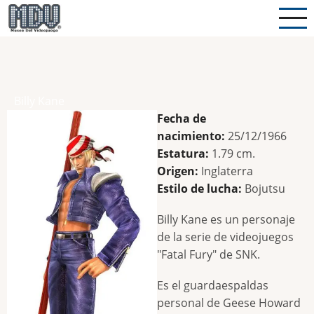
Pasar
al
contenido
principal
Billy Kane
Fecha de
nacimiento:
25/12/1966
Estatura:
1.79 cm.
Origen:
Inglaterra
Estilo de lucha:
Bojutsu
Billy Kane es un personaje
de la serie de videojuegos
"Fatal Fury" de SNK.
Es el guardaespaldas
personal de Geese Howard