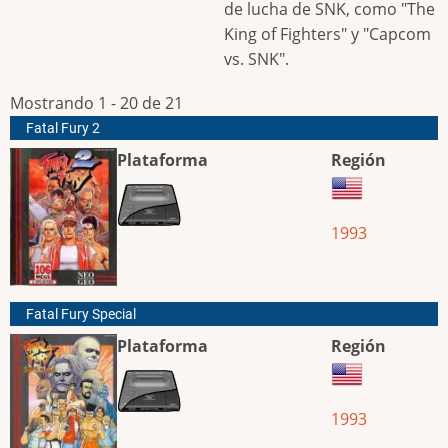
de lucha de SNK, como "The
King of Fighters" y "Capcom
vs. SNK".
Mostrando 1 - 20 de 21
Fatal Fury 2
Plataforma
Región
1993
Fatal Fury Special
Plataforma
Región
1993