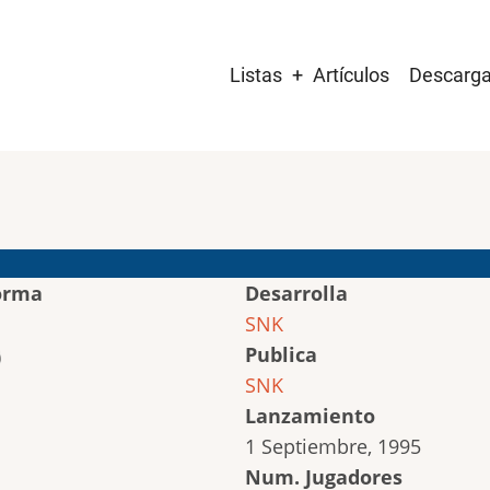
Main
Listas
Artículos
Descarg
navigation
orma
Desarrolla
SNK
Publica
SNK
Lanzamiento
1 Septiembre, 1995
Num. Jugadores