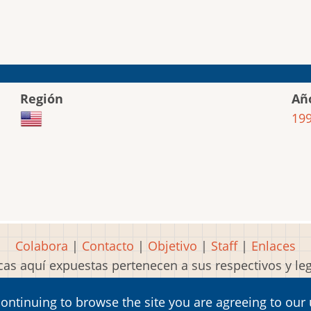
Región
Añ
19
Colabora
|
Contacto
|
Objetivo
|
Staff
|
Enlaces
as aquí expuestas pertenecen a sus respectivos y l
Idea, página, contenidos y diseños creados por
Mart
continuing to browse the site you are agreeing to our
2001-2026 Museo del Videojuego®