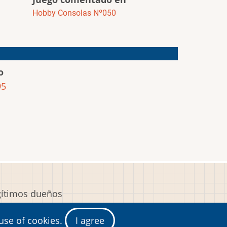
Hobby Consolas Nº050
o
95
egítimos dueños
y
 use of cookies.
I agree