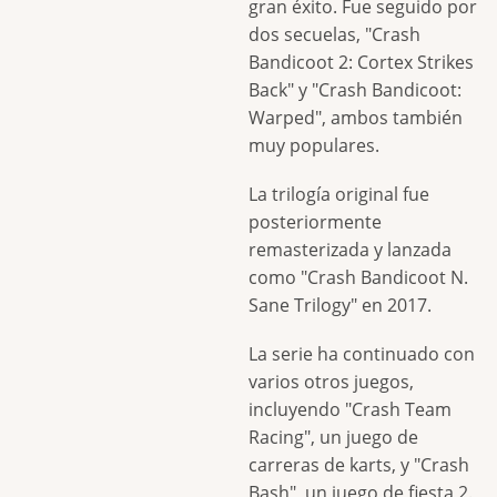
gran éxito. Fue seguido por
dos secuelas, "Crash
Bandicoot 2: Cortex Strikes
Back" y "Crash Bandicoot:
Warped", ambos también
muy populares.
La trilogía original fue
posteriormente
remasterizada y lanzada
como "Crash Bandicoot N.
Sane Trilogy" en 2017.
La serie ha continuado con
varios otros juegos,
incluyendo "Crash Team
Racing", un juego de
carreras de karts, y "Crash
Bash", un juego de fiesta 2.