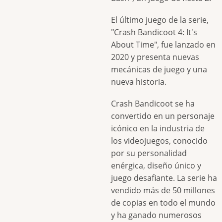
El último juego de la serie,
"Crash Bandicoot 4: It's
About Time", fue lanzado en
2020 y presenta nuevas
mecánicas de juego y una
nueva historia.
Crash Bandicoot se ha
convertido en un personaje
icónico en la industria de
los videojuegos, conocido
por su personalidad
enérgica, diseño único y
juego desafiante. La serie ha
vendido más de 50 millones
de copias en todo el mundo
y ha ganado numerosos