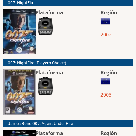
007: NightFire
Plataforma
Región
2002
007: NightFire (Player's Choice)
Plataforma
Región
2003
James Bond 007: Agent Under Fire
Plataforma
Región