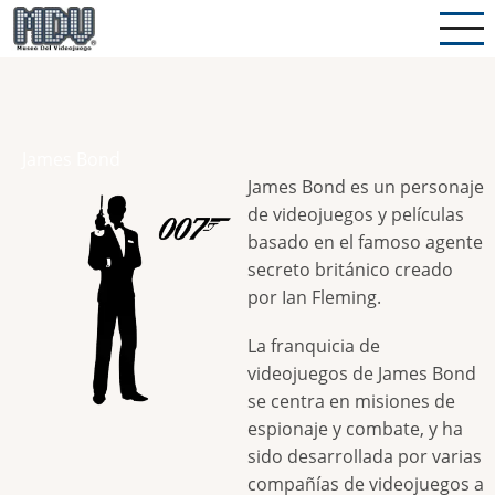
Pasar
al
contenido
principal
James Bond
James Bond es un personaje
de videojuegos y películas
basado en el famoso agente
secreto británico creado
por Ian Fleming.
La franquicia de
videojuegos de James Bond
se centra en misiones de
espionaje y combate, y ha
sido desarrollada por varias
compañías de videojuegos a