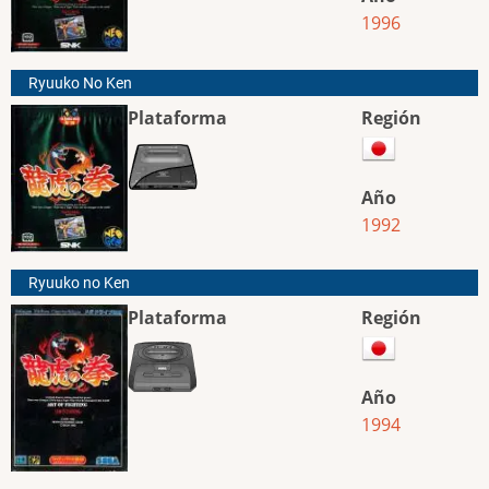
1996
Ryuuko No Ken
Plataforma
Región
Año
1992
Ryuuko no Ken
Plataforma
Región
Año
1994