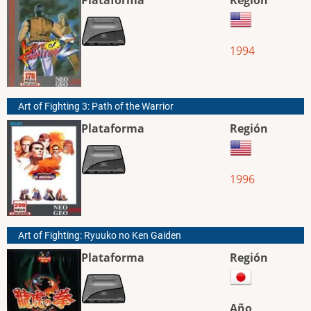
1994
Art of Fighting 3: Path of the Warrior
Plataforma
Región
1996
Art of Fighting: Ryuuko no Ken Gaiden
Plataforma
Región
Año