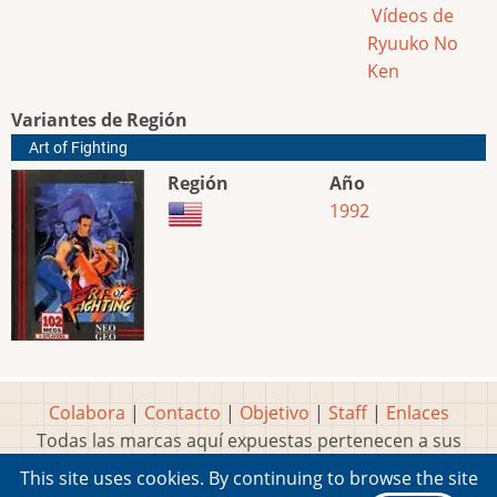
Vídeos de
Ryuuko No
Ken
Variantes de Región
Art of Fighting
Región
Año
1992
Colabora
|
Contacto
|
Objetivo
|
Staff
|
Enlaces
Todas las marcas aquí expuestas pertenecen a sus
respectivos y legítimos dueños
This site uses cookies. By continuing to browse the site
Idea, página, contenidos y diseños creados por
Marty