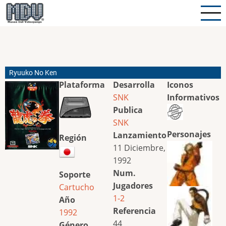
Pasar
al
contenido
principal
Ryuuko No Ken
Plataforma
Desarrolla
Iconos
SNK
Informativos
Publica
SNK
Personajes
Lanzamiento
Región
11 Diciembre,
1992
Num.
Soporte
Jugadores
Cartucho
1-2
Año
Referencia
1992
44
Género