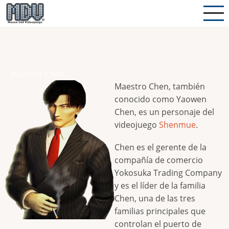
Pasar
al
contenido
principal
Maestro Chen
Maestro Chen, también
conocido como Yaowen
Chen, es un personaje del
videojuego
Shenmue
.
Chen es el gerente de la
compañía de comercio
Yokosuka Trading Company
y es el líder de la familia
Chen, una de las tres
familias principales que
controlan el puerto de