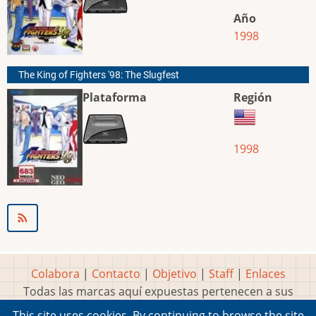
Año
1998
The King of Fighters '98: The Slugfest
Plataforma
Región
1998
Colabora
|
Contacto
|
Objetivo
|
Staff
|
Enlaces
Todas las marcas aquí expuestas pertenecen a sus
respectivos y legítimos dueños
This site uses cookies. By continuing to browse the site