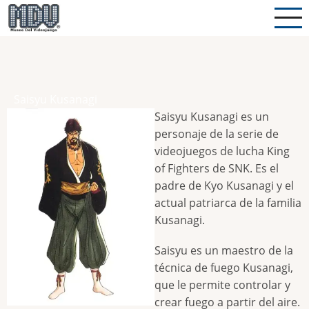
Pasar
al
contenido
principal
Saisyu Kusanagi
Saisyu Kusanagi es un
personaje de la serie de
videojuegos de lucha King
of Fighters de SNK. Es el
padre de Kyo Kusanagi y el
actual patriarca de la familia
Kusanagi.
Saisyu es un maestro de la
técnica de fuego Kusanagi,
que le permite controlar y
crear fuego a partir del aire.