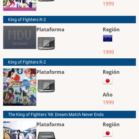
1999
King of Fighters R-2
Plataforma
Región
1999
King of Fighters R-2
Plataforma
Región
Año
1999
The King of Fighters '98: Dream Match Never Ends
Plataforma
Región