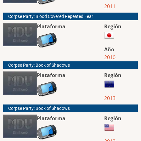
2011
Corpse Party: Blood Covered Repeated Fear
Plataforma
Región
Año
2010
Corpse Party: Book of Shadows
Plataforma
Región
2013
Corpse Party: Book of Shadows
Plataforma
Región