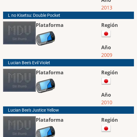
2013
L no Kisetsu: Double Pocket
Plataforma
Región
Año
2009
Lucian Bee's Evil Violet
Plataforma
Región
Año
2010
Lucian Bee's Justice Yellow
Plataforma
Región