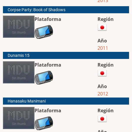
2013
Corpse Party: Book of Shadows
Plataforma
Región
Año
2011
Dunamis 15
Plataforma
Región
Año
2012
Hanasaku Manimani
Plataforma
Región
Año