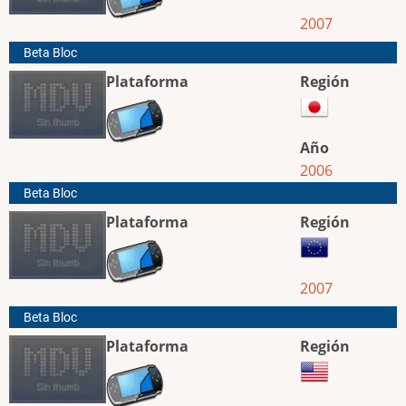
2007
Beta Bloc
Plataforma
Región
Año
2006
Beta Bloc
Plataforma
Región
2007
Beta Bloc
Plataforma
Región