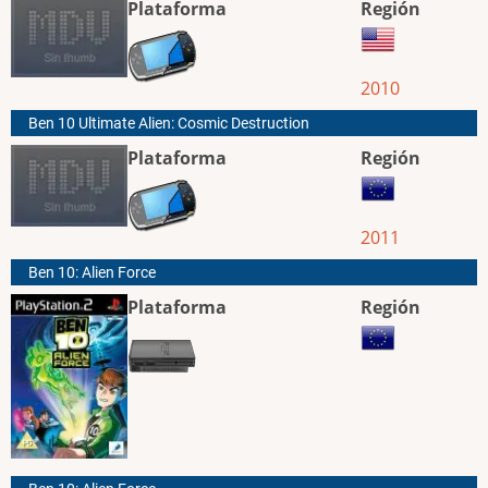
Plataforma
Región
2010
Ben 10 Ultimate Alien: Cosmic Destruction
Plataforma
Región
2011
Ben 10: Alien Force
Plataforma
Región