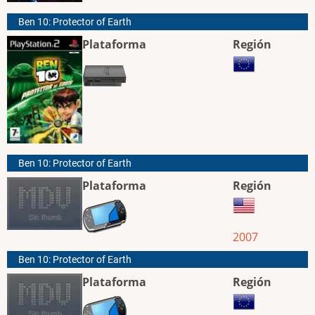
Ben 10: Protector of Earth
Plataforma
Región
Ben 10: Protector of Earth
Plataforma
Región
2007
Ben 10: Protector of Earth
Plataforma
Región