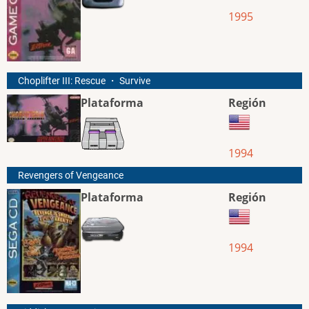
1995
Choplifter III: Rescue ・ Survive
Plataforma
Región
1994
Revengers of Vengeance
Plataforma
Región
1994