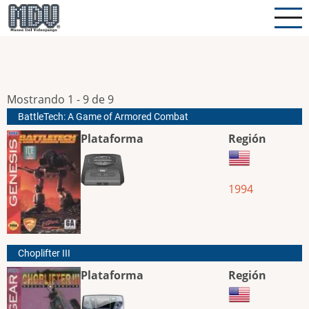
Pasar
al
contenido
principal
Mostrando 1 - 9 de 9
BattleTech: A Game of Armored Combat
Plataforma
Región
1994
Choplifter III
Plataforma
Región