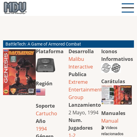
Pasar
al
contenido
principal
BattleTech: A Game of Armored Combat
Plataforma
Desarrolla
Iconos
Malibu
Informativos
Interactive
Publica
Carátulas
Extreme
Región
Entertainment
Group
Lanzamiento
Soporte
2 Mayo, 1994
Manuales
Cartucho
Num.
Manual
Año
Jugadores
1994
🎬 Videos
relacionados
1-2
Género