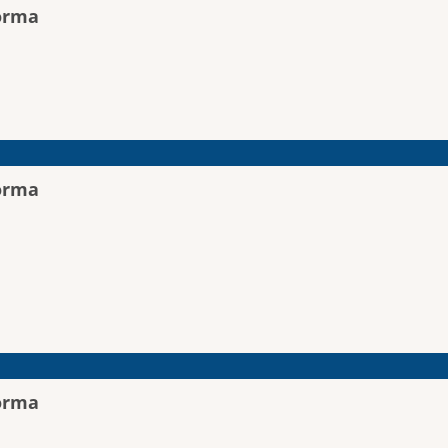
orma
orma
orma