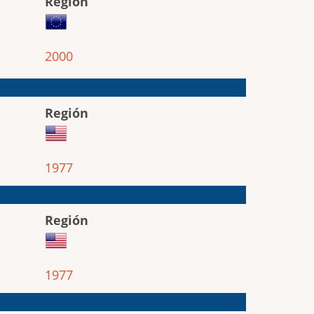
Región
2000
Región
1977
Región
1977