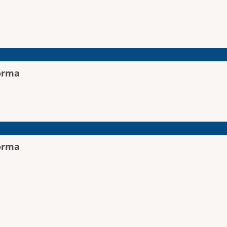
orma
orma