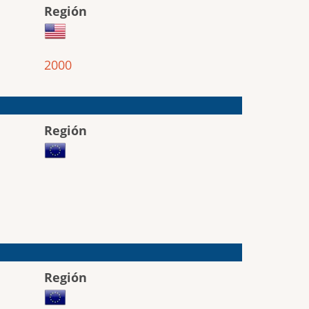
Región
2000
Región
Región