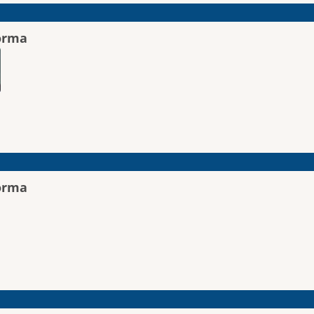
orma
orma