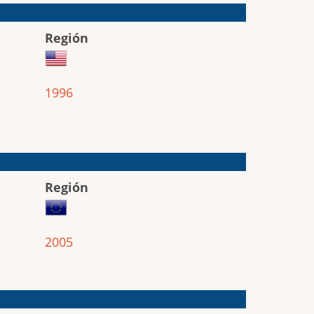
Región
1996
Región
2005