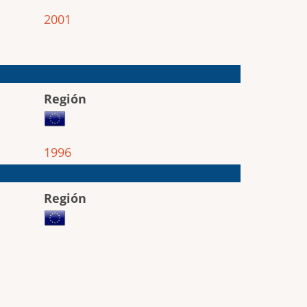
2001
Región
1996
Región