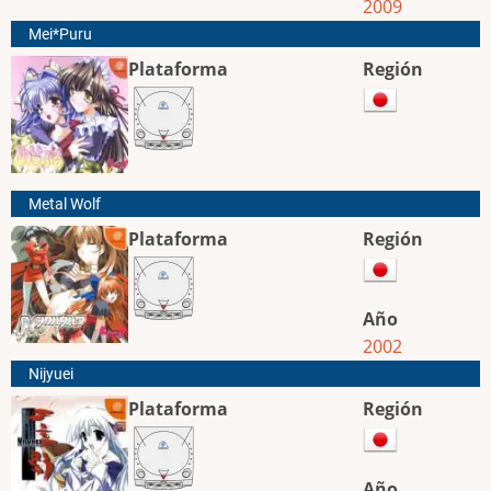
2009
Mei*Puru
Plataforma
Región
Metal Wolf
Plataforma
Región
Año
2002
Nijyuei
Plataforma
Región
Año