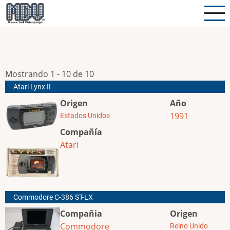
Pasar
al
contenido
principal
Mostrando 1 - 10 de 10
Atari Lynx II
Origen
Año
1991
Estados Unidos
Compañía
Atari
Commodore C-386 ST-LX
Compañia
Origen
Commodore
Reino Unido