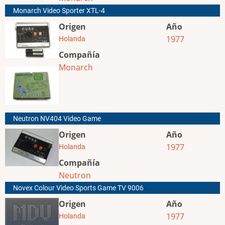
Monarch Video Sporter XTL-4
Origen
Año
1977
Holanda
Compañía
Monarch
Neutron NV404 Video Game
Origen
Año
1977
Holanda
Compañía
Neutron
Novex Colour Video Sports Game TV 9006
Origen
Año
1977
Holanda