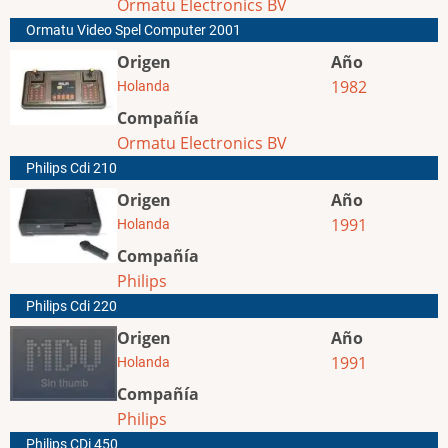
Ormatu Electronics BV
Ormatu Video Spel Computer 2001
Origen
Año
1982
Holanda
Compañía
Ormatu Electronics BV
Philips Cdi 210
Origen
Año
1991
Holanda
Compañía
Philips
Philips Cdi 220
Origen
Año
1991
Holanda
Compañía
Philips
Philips CDi 450