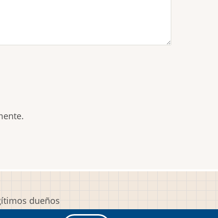
mente.
egítimos dueños
y