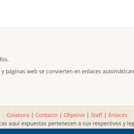
fos.
s y páginas web se convierten en enlaces automática
Colabora
|
Contacto
|
Objetivo
|
Staff
|
Enlaces
as aquí expuestas pertenecen a sus respectivos y l
Idea, página, contenidos y diseños creados por
Mart