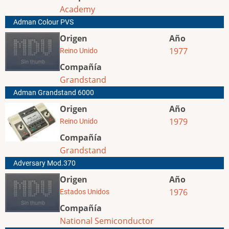
Academy
Adman Colour PVS
Origen
Año
1977
Reino Unido
Compañía
Grandstand
Adman Grandstand 6000
Origen
Año
1979
Reino Unido
Compañía
Grandstand
Adversary Mod.370
Origen
Año
1976
Estados Unidos
Compañía
National Semiconductor