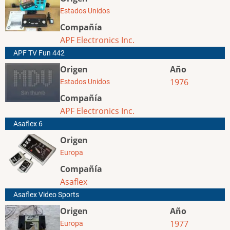
Estados Unidos
Compañía
APF Electronics Inc.
APF TV Fun 442
Origen
Año
1976
Estados Unidos
Compañía
APF Electronics Inc.
Asaflex 6
Origen
Europa
Compañía
Asaflex
Asaflex Video Sports
Origen
Año
1977
Europa