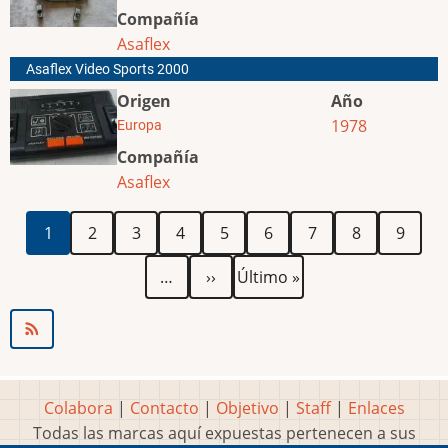
Compañía
Asaflex
Asaflex Video Sports 2000
Origen
Año
1978
Europa
Compañía
Asaflex
Paginación
Página
Página
Página
Página
Página
Página
Página
Página
Página
1
2
3
4
5
6
7
8
9
actual
Siguiente
Última
…
››
Último »
página
página
Colabora
|
Contacto
|
Objetivo
|
Staff
|
Enlaces
Todas las marcas aquí expuestas pertenecen a sus