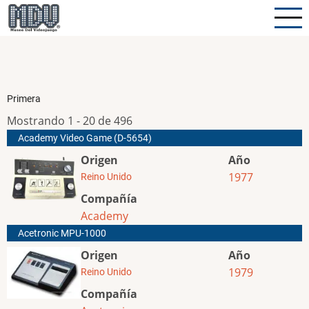
Pasar
al
contenido
principal
Primera
Mostrando 1 - 20 de 496
Academy Video Game (D-5654)
Origen
Año
1977
Reino Unido
Compañía
Academy
Acetronic MPU-1000
Origen
Año
1979
Reino Unido
Compañía