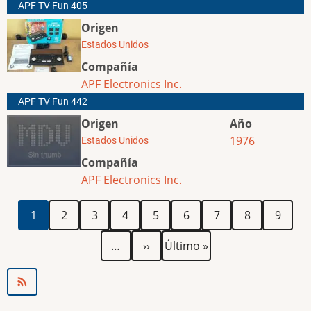
APF TV Fun 405
Origen
Estados Unidos
Compañía
APF Electronics Inc.
APF TV Fun 442
Origen
Año
1976
Estados Unidos
Compañía
APF Electronics Inc.
Paginación
Página
Página
Página
Página
Página
Página
Página
Página
Página
1
2
3
4
5
6
7
8
9
actual
Siguiente
Última
…
››
Último »
página
página