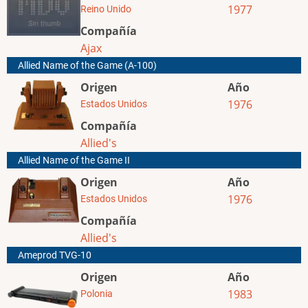
1977
Reino Unido
Compañía
Ajax
Allied Name of the Game (A-100)
Origen
Año
1976
Estados Unidos
Compañía
Allied's
Allied Name of the Game II
Origen
Año
1976
Estados Unidos
Compañía
Allied's
Ameprod TVG-10
Origen
Año
1983
Polonia