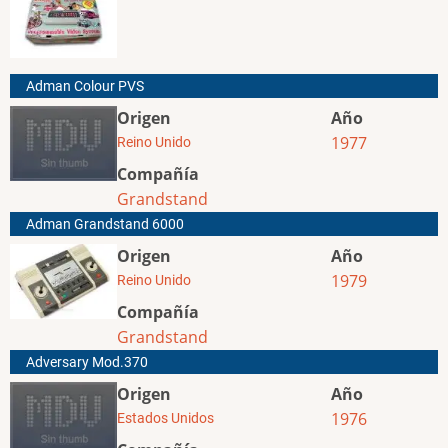
Adman Colour PVS
Origen
Año
1977
Reino Unido
Compañía
Grandstand
Adman Grandstand 6000
Origen
Año
1979
Reino Unido
Compañía
Grandstand
Adversary Mod.370
Origen
Año
1976
Estados Unidos