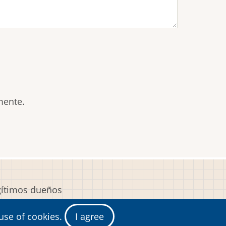
mente.
egítimos dueños
y
 use of cookies.
I agree