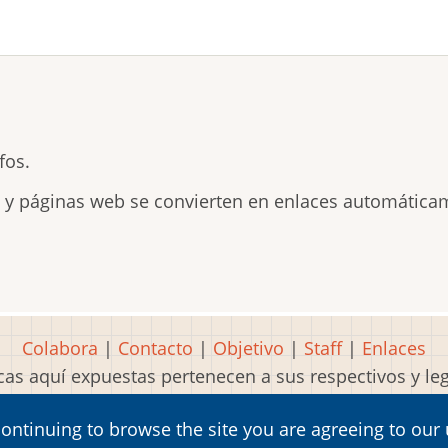
fos.
s y páginas web se convierten en enlaces automática
Colabora
|
Contacto
|
Objetivo
|
Staff
|
Enlaces
as aquí expuestas pertenecen a sus respectivos y l
Idea, página, contenidos y diseños creados por
Mart
continuing to browse the site you are agreeing to our
2001-2026 Museo del Videojuego®