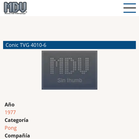
Pasar
al
contenido
principal
Conic TVG 4010-6
Año
1977
Categoría
Pong
Compañía