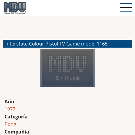
Pasar
al
contenido
principal
Interstate Colour Pistol TV Game model 1165
Año
1977
Categoría
Pong
Compañía