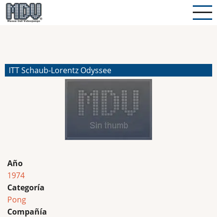
Pasar
al
contenido
principal
ITT Schaub-Lorentz Odyssee
Año
1974
Categoría
Pong
Compañía