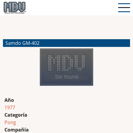
Pasar
al
contenido
principal
Samdo GM-402
Año
1977
Categoría
Pong
Compañía