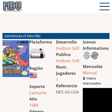
Pasar
al
contenido
principal
Adventures of Dino Riki
Plataforma
Desarrolla
Iconos
Hudson Soft
Informativos
Publica
Hudson Soft
Manuales
Num.
Región
Manual
Jugadores
🎬 Videos
1
relacionados
Referencia
Soporte
NES-SG-USA
Cartucho
Año
1989
Género