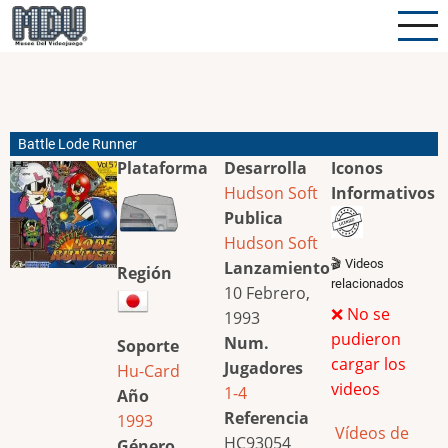
Pasar
al
contenido
principal
Battle Lode Runner
Plataforma
Desarrolla
Iconos
Hudson Soft
Informativos
Publica
Hudson Soft
🎬 Videos
Lanzamiento
Región
relacionados
10 Febrero,
❌ No se
1993
pudieron
Num.
Soporte
cargar los
Jugadores
Hu-Card
videos
1-4
Año
Referencia
1993
Vídeos de
HC93054
Género