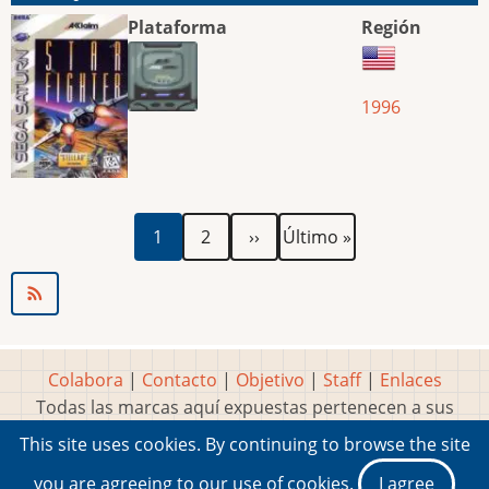
Plataforma
Región
1996
Paginación
Página
Página
Siguiente
Última
1
2
››
Último »
actual
página
página
Colabora
|
Contacto
|
Objetivo
|
Staff
|
Enlaces
Todas las marcas aquí expuestas pertenecen a sus
respectivos y legítimos dueños
This site uses cookies. By continuing to browse the site
Idea, página, contenidos y diseños creados por
Marty
you are agreeing to our use of cookies.
I agree