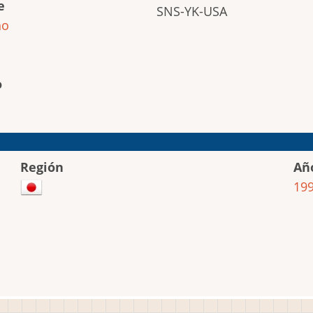
e
SNS-YK-USA
ho
o
Región
Añ
19