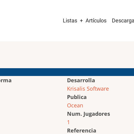
Main
Listas
Artículos
Descarg
navigation
orma
Desarrolla
Krisalis Software
Publica
Ocean
Num. Jugadores
1
Referencia