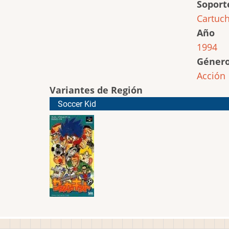
Soport
Cartuc
Año
1994
Géner
Acción
Variantes de Región
Soccer Kid