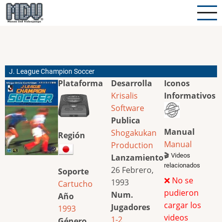
Pasar
al
contenido
principal
J. League Champion Soccer
Plataforma
Desarrolla
Iconos
Krisalis
Informativos
Software
Publica
Manual
Shogakukan
Región
Manual
Production
🎬 Videos
Lanzamiento
relacionados
26 Febrero,
Soporte
❌ No se
1993
Cartucho
pudieron
Num.
Año
cargar los
Jugadores
1993
videos
1-2
Género