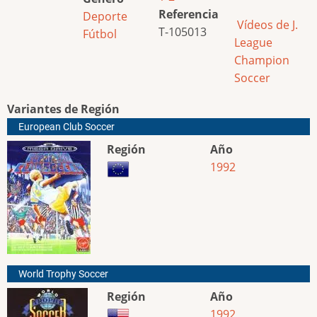
Referencia
Deporte
Vídeos de J.
T-105013
Fútbol
League
Champion
Soccer
Variantes de Región
European Club Soccer
Región
Año
1992
World Trophy Soccer
Región
Año
1992