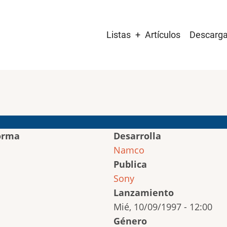
Main
Listas
Artículos
Descarg
navigation
orma
Desarrolla
Namco
Publica
Sony
Lanzamiento
Mié, 10/09/1997 - 12:00
Género