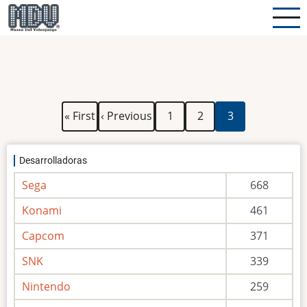
Pasar
al
contenido
principal
Paginación
Primera
Página
Página
Página
Página
« First
‹ Previous
1
2
3
página
anterior
actual
Desarrolladoras
Sega
668
Konami
461
Capcom
371
SNK
339
Nintendo
259