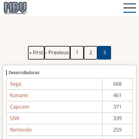
Pasar
al
contenido
principal
Paginación
Primera
Página
Página
Página
Página
« First
‹ Previous
1
2
3
página
anterior
actual
Desarrolladoras
Sega
668
Konami
461
Capcom
371
SNK
339
Nintendo
259