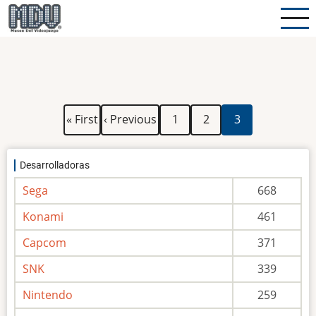
Pasar
al
contenido
principal
Paginación
Primera
Página
Página
Página
Página
« First
‹ Previous
1
2
3
página
anterior
actual
Desarrolladoras
Sega
668
Konami
461
Capcom
371
SNK
339
Nintendo
259