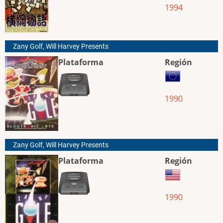
1994
Zany Golf, Will Harvey Presents
Plataforma
Región
1990
Zany Golf, Will Harvey Presents
Plataforma
Región
1990