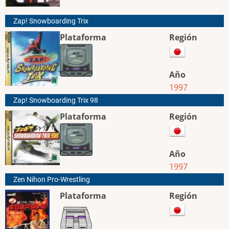
Zap! Snowboarding Trix
Plataforma
Región
Año
1997
Zap! Snowboarding Trix 98
Plataforma
Región
Año
1997
Zen Nihon Pro-Wrestling
Plataforma
Región