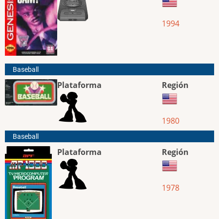
1994
Baseball
Plataforma
Región
1980
Baseball
Plataforma
Región
1978