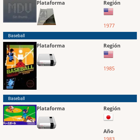
Plataforma
Región
1977
Baseball
Plataforma
Región
1985
Baseball
Plataforma
Región
Año
1983