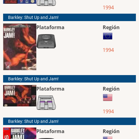
1994
Barkley: Shut Up and Jam!
Plataforma
Región
1994
Barkley: Shut Up and Jam!
Plataforma
Región
1994
Barkley: Shut Up and Jam!
Plataforma
Región