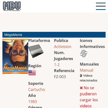
Pasar
al
contenido
principal
MegaMania
Plataforma
Publica
Iconos
Activision
Informativos
Num.
Jugadores
Manuales
1-2
Región
Manual
Referencia
🎬 Videos
FZ-003
relacionados
Soporte
❌ No se
Cartucho
pudieron
Año
cargar los
1983
videos
Género