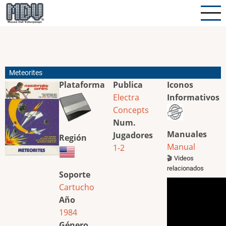
Pasar
al
contenido
principal
Meteorites
Plataforma
Publica
Iconos
Electra
Informativos
Concepts
Num.
Manuales
Jugadores
Región
Manual
1-2
🎬 Videos
relacionados
Soporte
Cartucho
Año
1984
Género