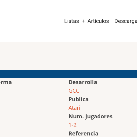
Main
Listas
Artículos
Descarg
navigation
orma
Desarrolla
GCC
Publica
Atari
Num. Jugadores
1-2
Referencia