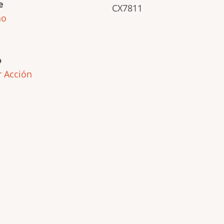
e
CX7811
ho
o
r
Acción