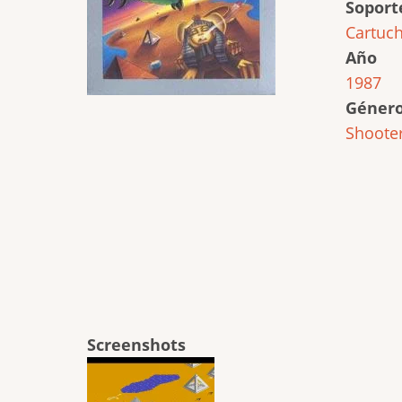
Soport
Cartuc
Año
1987
Géner
Shoote
Screenshots