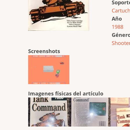
Soport
Cartuc
Año
1988
Géner
Shoote
Screenshots
Imagenes físicas del artículo