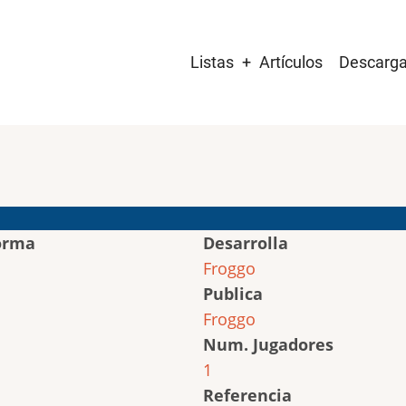
Main
Listas
Artículos
Descarg
navigation
orma
Desarrolla
Froggo
Publica
Froggo
Num. Jugadores
1
Referencia