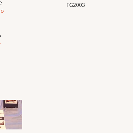
e
FG2003
ho
o
r