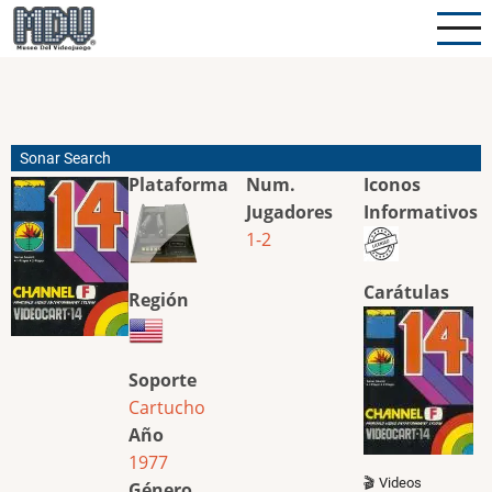
Pasar
al
contenido
principal
Sonar Search
Plataforma
Num.
Iconos
Jugadores
Informativos
1-2
Carátulas
Región
Soporte
Cartucho
Año
1977
🎬 Videos
Género