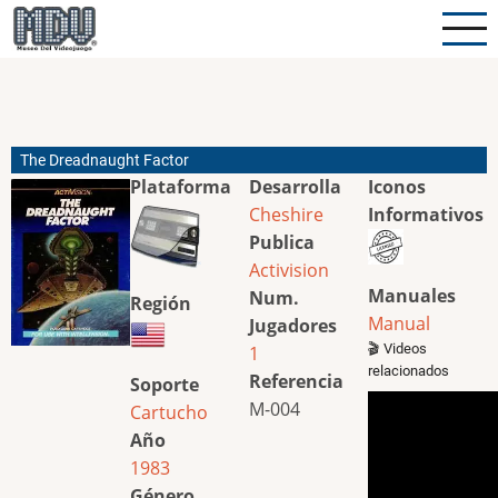
Pasar
al
contenido
principal
The Dreadnaught Factor
Plataforma
Desarrolla
Iconos
Cheshire
Informativos
Publica
Activision
Manuales
Num.
Región
Manual
Jugadores
🎬 Videos
1
relacionados
Referencia
Soporte
M-004
Cartucho
Año
1983
Género