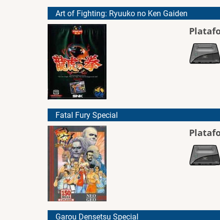
Art of Fighting: Ryuuko no Ken Gaiden
Plataf
Fatal Fury Special
Plataf
Garou Densetsu Special