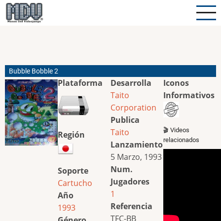
Pasar
al
contenido
principal
Bubble Bobble 2
Plataforma
Desarrolla
Iconos
Taito
Informativos
Corporation
Publica
🎬 Videos
Taito
Región
relacionados
Lanzamiento
5 Marzo, 1993
Num.
Soporte
Jugadores
Cartucho
1
Año
Referencia
1993
TFC-BB
Género