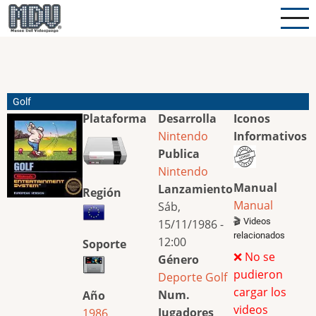
Pasar
al
contenido
principal
Golf
Plataforma
Desarrolla
Iconos
Nintendo
Informativos
Publica
Nintendo
Manual
Lanzamiento
Región
Manual
Sáb,
🎬 Videos
15/11/1986 -
relacionados
12:00
Soporte
❌ No se
Género
pudieron
Deporte
Golf
cargar los
Num.
Año
videos
Jugadores
1986