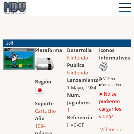
Pasar
al
contenido
principal
Golf
Plataforma
Desarrolla
Iconos
Nintendo
Informativos
Publica
Nintendo
🎬 Videos
Lanzamiento
Región
relacionados
1 Mayo, 1984
❌ No se
Num.
pudieron
Jugadores
Soporte
cargar los
1
Cartucho
videos
Referencia
Año
HVC-GF
1984
Vídeos de
Género